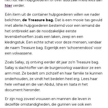
het nut van hulpgoederen of over duurzaamheid lees dan
hier
verder.
Eén item uit de container hulpgoederen willen we nader
belichten,
de Treasure bag.
Dat is een mooie tas gevuld
met allerlei hulpgoederen bestemd voor een iemand die
het ontbreekt aan de noodzakelijke eerste
levensbehoeften zoals een laken, zeep en een
kledingstuk. Een echte schat voor deze mensen, vandaar
de naam Treasure bag. Eigenlijk een ‘schoenendoos’ voor
een volwassene.
Zoals Sallay, zij ontving eerder dit jaar zo’n Treasure bag.
Sallay is slachtoffer van de burgeroorlog waardoor ze een
arm mist. Ze bedelt om zichzelf en haar familie te kunnen
onderhouden, ze vindt het bedelen heel erg. Lees haar
hele verhaal en die van Abdul, Isha en Isata in het
document hieronder.
Er zijn nog zoveel vrouwen en mannen die leven in
dezelfde omstandigheden, die gunnen we ook een