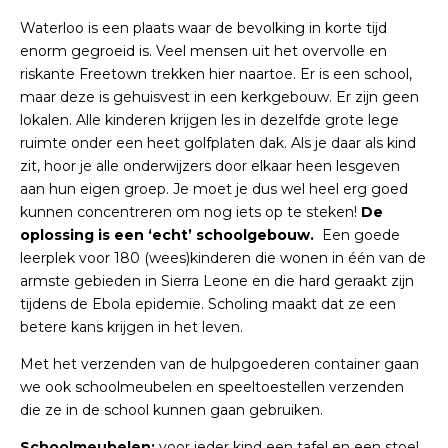
Waterloo is een plaats waar de bevolking in korte tijd
enorm gegroeid is. Veel mensen uit het overvolle en
riskante Freetown trekken hier naartoe. Er is een school,
maar deze is gehuisvest in een kerkgebouw. Er zijn geen
lokalen. Alle kinderen krijgen les in dezelfde grote lege
ruimte onder een heet golfplaten dak. Als je daar als kind
zit, hoor je alle onderwijzers door elkaar heen lesgeven
aan hun eigen groep. Je moet je dus wel heel erg goed
kunnen concentreren om nog iets op te steken!
De
oplossing is een ‘echt’ schoolgebouw.
Een goede
leerplek voor 180 (wees)kinderen die wonen in één van de
armste gebieden in Sierra Leone en die hard geraakt zijn
tijdens de Ebola epidemie. Scholing maakt dat ze een
betere kans krijgen in het leven.
Met het verzenden van de hulpgoederen container gaan
we ook schoolmeubelen en speeltoestellen verzenden
die ze in de school kunnen gaan gebruiken.
Schoolmeubelen:
voor ieder kind een tafel en een stoel