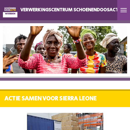
Ga
VERWERKINGSCENTRUM SCHOENENDOOSACTIE W
direct
naar
de
hoofdinhoud
ACTIE SAMEN VOOR SIERRA LEONE