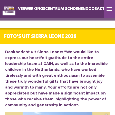
Ga
VERWERKINGSCENTRUM SCHOENENDOOSACTIE W
direct
naar
de
hoofdinhoud
FOTO'S UIT SIERRA LEONE 2026
Dankbericht uit Sierra Leone: "We would like to
express our heartfelt gratitude to the entire
leadership team at GAiN, as well as to the incredible
children in the Netherlands, who have worked
tirelessly and with great enthousiasm to assemble
these truly wonderful gifts that have brought joy
and warmth to many. Your efforts are not only
appreciated but have made a significant impact on
those who receive them, highlighting the power of
community and generosity in action".