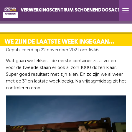
Ga
VERWERKINGSCENTRUM SCHOENENDOOSACTIE W
direct
naar
de
hoofdinhoud
WE ZIJN DE LAATSTE WEEK INGEGAAN...
Gepubliceerd op 22 november 2021 om 16:46
Wat gaan we lekker…. de eerste container zit al vol en
voor de tweede staan er ook al zo’n 1000 dozen klaar.
Super goed resultaat met zijn allen. En zo zijn we al weer
e
met de 3
en laatste week bezig. Na vrijdagmiddag zit het
controleren erop.