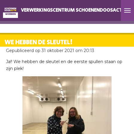
Ga
VERWERKINGSCENTRUM SCHOENENDOOSACTIE W
direct
naar
de
hoofdinhoud
WE HEBBEN DE SLEUTEL!
Gepubliceerd op 31 oktober 2021 om 20:13
Ja!! We hebben de sleutel en de eerste spullen staan op
zijn plek!