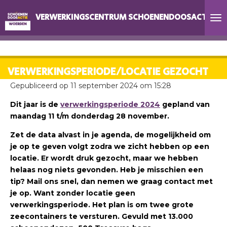
Ga
VERWERKINGSCENTRUM SCHOENENDOOSACTIE W
direct
naar
de
hoofdinhoud
VERWERKINGSPERIODE/LOCATIE GEZOCHT
Gepubliceerd op 11 september 2024 om 15:28
Dit jaar is de
verwerkingsperiode 2024
gepland van
maandag 11 t/m donderdag 28 november.
Zet de data alvast in je agenda, de mogelijkheid om
je op te geven volgt zodra we zicht hebben op een
locatie. Er wordt druk gezocht, maar we hebben
helaas nog niets gevonden. Heb je misschien een
tip? Mail ons snel, dan nemen we graag contact met
je op. Want zonder locatie geen
verwerkingsperiode. Het plan is om twee grote
zeecontainers te versturen. Gevuld met 13.000