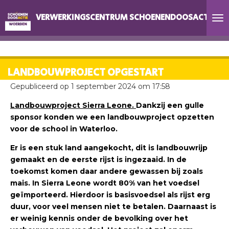
Ga
VERWERKINGSCENTRUM SCHOENENDOOSACTIE W
direct
naar
de
hoofdinhoud
LANDBOUWPROJECT OPGESTART
Gepubliceerd op 1 september 2024 om 17:58
Landbouwproject Sierra Leone.
Dankzij een gulle
sponsor konden we een landbouwproject opzetten
voor de school in Waterloo.
Er is een stuk land aangekocht, dit is landbouwrijp
gemaakt en de eerste rijst is ingezaaid. In de
toekomst komen daar andere gewassen bij zoals
mais. In Sierra Leone wordt 80% van het voedsel
geïmporteerd. Hierdoor is basisvoedsel als rijst erg
duur, voor veel mensen niet te betalen. Daarnaast is
er weinig kennis onder de bevolking over het