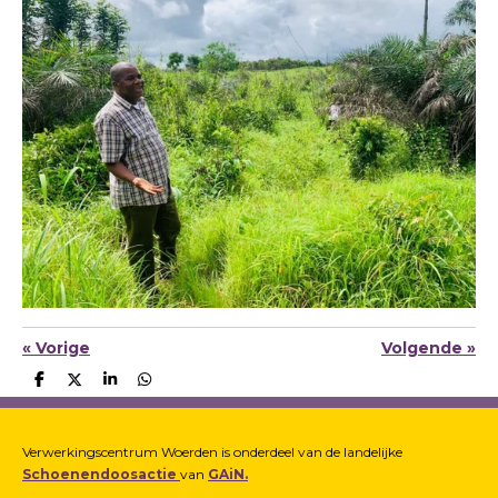
«
Vorige
Volgende
»
D
D
S
D
e
e
h
e
l
e
a
l
e
l
r
e
n
e
n
Verwerkingscentrum Woerden is onderdeel van de landelijke
Schoenendoosactie
van
GAiN.