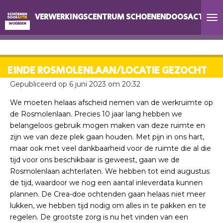
Ga
VERWERKINGSCENTRUM SCHOENENDOOSACTIE W
direct
naar
de
hoofdinhoud
EINDE ROSMOLENLAAN/LOCATIE GEZOCHT
Gepubliceerd op 6 juni 2023 om 20:32
We moeten helaas afscheid nemen van de werkruimte op
de Rosmolenlaan. Precies 10 jaar lang hebben we
belangeloos gebruik mogen maken van deze ruimte en
zijn we van deze plek gaan houden. Met pijn in ons hart,
maar ook met veel dankbaarheid voor de ruimte die al die
tijd voor ons beschikbaar is geweest, gaan we de
Rosmolenlaan achterlaten. We hebben tot eind augustus
de tijd, waardoor we nog een aantal inleverdata kunnen
plannen. De Crea-doe ochtenden gaan helaas niet meer
lukken, we hebben tijd nodig om alles in te pakken en te
regelen. De grootste zorg is nu het vinden van een