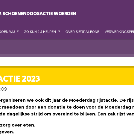
M SCHOENENDOOSACTIE WOERDEN
DOEN WIJ
ZO KUN JIJ HELPEN
OVER SIERRA LEONE
VERWERKINGSPE
CTIE 2023
8:09
rganiseren we ook dit jaar de Moederdag rijstactie. De rij
unt meedoen door een donatie te doen voor de Moederdag r
de dagelijkse strijd om overeind te blijven. Een zak rijst v
zorg over eten.
geven.