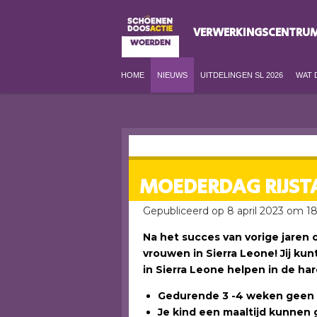
Ga
VERWERKINGSCENTRU
direct
naar
de
HOME
NIEUWS
UITDELINGEN SL 2026
WAT 
hoofdinhoud
MOEDERDAG RIJSTA
Gepubliceerd op 8 april 2023 om 1
Na het succes van vorige jaren o
vrouwen in Sierra Leone! Jij k
in Sierra Leone helpen in de har
Gedurende 3 -4 weken geen 
Je kind een maaltijd kunnen 