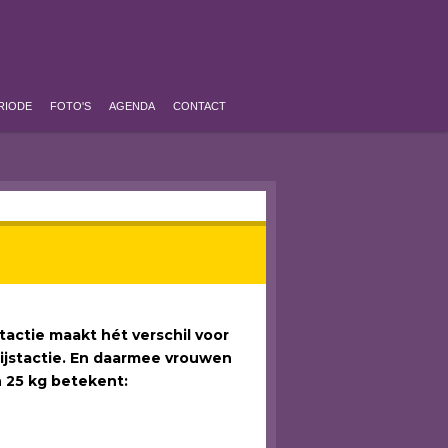
RIODE
FOTO'S
AGENDA
CONTACT
stactie maakt hét verschil voor
ijstactie. En daarmee vrouwen
an 25 kg betekent: