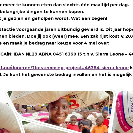
 meer te kunnen eten dan slechts één maaltijd per dag.
belangrijke dingen te kunnen kopen.
t je gezien en geholpen wordt
.
Wat een zegen!
tactie voorgaande jaren uitbundig gevierd is. Dit jaar h
nen bieden. Doe jij ook (weer) mee. Een zak rijst kost € 2
 en maak je bedrag naar keuze voor 4 mei over:
AiN: IBAN NL29 ABNA 0451 6360 15 t.n.v. Sierra Leone – 4
lpt.nu/doneren/?bestemming-project=46384-sierra-leone
k
N. Je kunt het gewenste bedrag invullen en het is mogelij